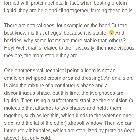
formed
with
protein
pellets
.
In fact, when
beating
protein
liquid
, they
are held
and cling
together,
forming these
balls
.
There are
natural ones
,
for example
on
the
beer
!
But the
best known
is that of
eggs
, because
it
is stable
!
And
besides,
why some
foams
are more stable
than others?
Hey!
Well, that
is related to
their viscosity
: the
more
viscous
they are
, the more
stable they are.
One a
nother small
technical point
:
a foam
is not an
emulsion (
whipped cream or
salad dressing
).
An emulsion,
is also the
mixture
of a continuous phase
and
a
discontinuous phase
, but this time, the two phases
are
liquids.
Then
using a
surfactant
to
stabilize
the emulsion (
a
molecule
that attaches to
two
phases
and holds
them
together,
such as lecithin,
which
binds to the
water on one
side
,
and
the
fat
of
the other)
.dropoff window
Then we can
introduce
air bubbles
, which
are stabilized
by proteins
(
read
above
), but
only cold
.