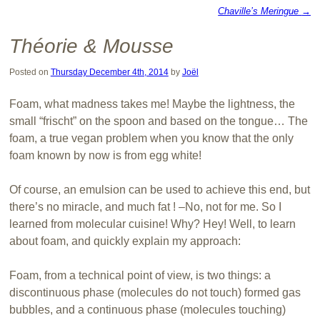
Chaville’s Meringue
→
Post navigation
Théorie & Mousse
Posted on
Thursday December 4th, 2014
by
Joël
Foam,
what madness
takes
me
!
Maybe the l
ightness,
the
small
“
frischt”
on the spoon
and
based on the tongue
…
The
foam
, a true
vegan
problem
when you know that
the only
foam
known by now is
from
egg white
!
Of course,
an emulsion
can be used to
achieve this end
,
but
there’s no
miracle,
and much fat !
–
No,
not for me
.
So
I
learned from
molecular cuisine
!
W
hy?
Hey!
Well, to
learn
about
foam,
and quickly
explain
my approach:
Foam,
from a technical point
of view
, is
two things:
a
discontinuous phase
(molecules
do not touch
) formed
gas
bubbles
,
and a continuous phase
(molecules
touching)