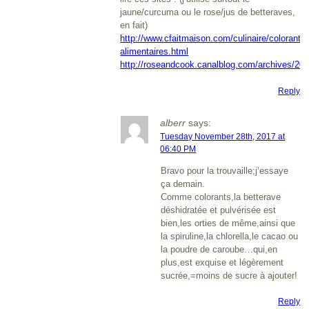
jaune/curcuma ou le rose/jus de betteraves,
en fait)
http://www.cfaitmaison.com/culinaire/colorants-
alimentaires.html
http://roseandcook.canalblog.com/archives/20
Reply
alberr
says:
Tuesday November 28th, 2017 at
06:40 PM
Bravo pour la trouvaille;j’essaye
ça demain.
Comme colorants,la betterave
déshidratée et pulvérisée est
bien,les orties de même,ainsi que
la spiruline,la chlorella,le cacao ou
la poudre de caroube…qui,en
plus,est exquise et légèrement
sucrée,=moins de sucre à ajouter!
Reply