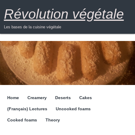
Révolution végétale
Les bases de la cuisine végétale
Home
Creamery
Deserts
Cakes
Menu
(Français) Lectures
Uncooked foams
Cooked foams
Theory