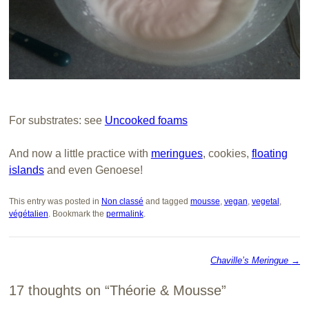
For
substrates
:
see
Uncooked f
oams
And now
a little practice
with
meringues
, cookies,
floating
islands
and even
Genoese
!
This entry was posted in
Non classé
and tagged
mousse
,
vegan
,
vegetal
,
végétalien
. Bookmark the
permalink
.
Chaville’s Meringue
→
Post navigation
17 thoughts on “
Théorie & Mousse
”