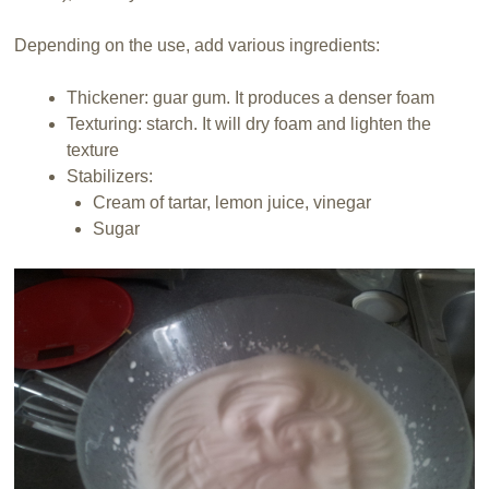
Depending on the
use
, add
various ingredients
:
Thickener:
guar gum
.
It produces
a denser
foam
Texturing
:
starch
.
It
will dry
foam
and lighten
the
texture
S
tabilizers:
Cream of tartar,
lemon juice,
vinegar
S
ugar