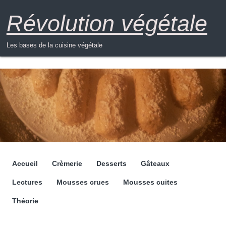
Révolution végétale
Les bases de la cuisine végétale
Accueil
Crèmerie
Desserts
Gâteaux
Menu
Lectures
Mousses crues
Mousses cuites
Théorie